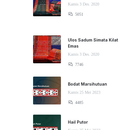
Kamis 3 Des. 2020
5051
Ulos Sadum Simata Kilat
Emas
Kamis 3 Des. 2020
7746
Bodat Marsihutuan
Kamis 25 Mei 2023
4485
Hail Putor