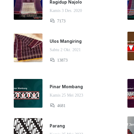
Ragidup Najolo
Kamis 3 Des. 2020
7173
Ulos Mangiring
Sabtu 2 Okt. 2021
13873
Pinar Mombang
Kamis 25 Mei 2023
4681
Parang