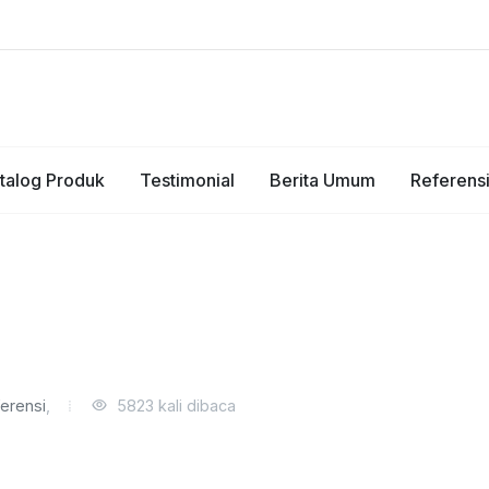
talog Produk
Testimonial
Berita Umum
Referens
erensi
,
5823 kali dibaca