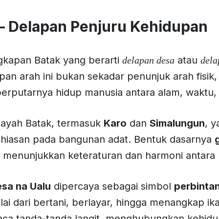
— Delapan Penjuru Kehidupan
gkapan Batak yang berarti
atau
delapan desa
dela
an arah ini bukan sekadar penunjuk arah fisik
rputarnya hidup manusia antara alam, waktu, d
wilayah Batak, termasuk
Karo
dan
Simalungun
, 
 hiasan pada bangunan adat. Bentuk dasarnya
 menunjukkan keteraturan dan harmoni antara 
sa na Ualu
dipercaya sebagai simbol
perbinta
ai dari bertani, berlayar, hingga menangkap ik
ca tanda-tanda langit, menghubungkan kehidu