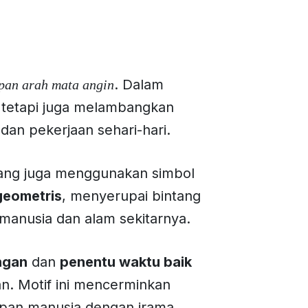
. Dalam
pan arah mata angin
, tetapi juga melambangkan
an pekerjaan sehari-hari.
yang juga menggunakan simbol
geometris
, menyerupai bintang
manusia dan alam sekitarnya.
ngan
dan
penentu waktu baik
an. Motif ini mencerminkan
pan manusia dengan irama