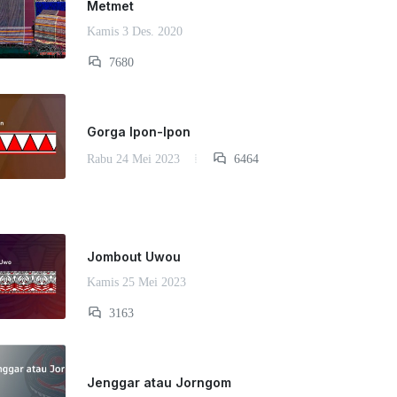
Metmet
Kamis 3 Des. 2020
7680
Gorga Ipon-Ipon
Rabu 24 Mei 2023
6464
Jombout Uwou
Kamis 25 Mei 2023
3163
Jenggar atau Jorngom